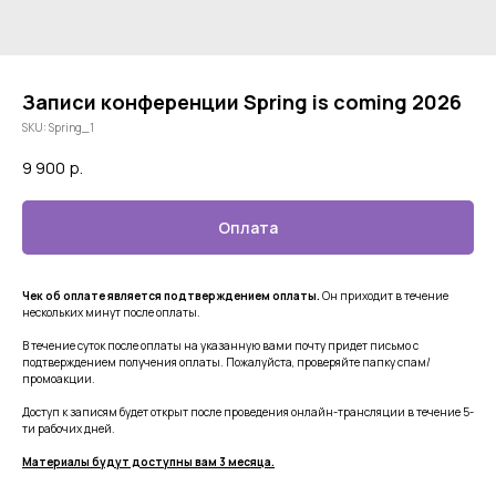
Записи конференции Spring is coming 2026
SKU:
Spring_1
9 900
р.
Оплата
Чек об оплате является подтверждением оплаты.
Он приходит в течение
нескольких минут после оплаты.
В течение суток после оплаты на указанную вами почту придет письмо с
подтверждением получения оплаты. Пожалуйста, проверяйте папку спам/
промоакции.
Доступ к записям будет открыт после проведения онлайн-трансляции в течение 5-
ти рабочих дней.
Материалы будут доступны вам 3 месяца.