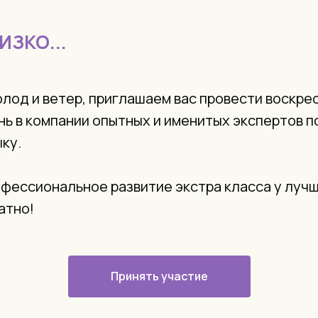
ИЗКО...
олод и ветер, приглашаем вас провести воскре
нь в компании опытных и именитых экспертов 
ку.
офессиональное развитие экстра класса у луч
атно!
Принять участие