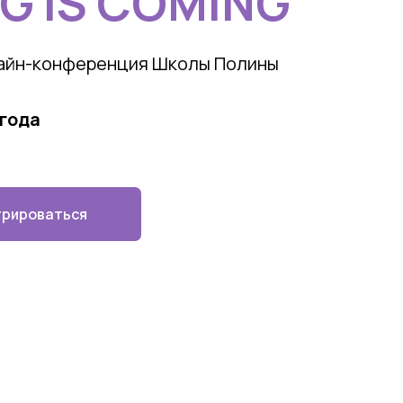
G IS COMING
айн-конференция Школы Полины
 года
трироваться