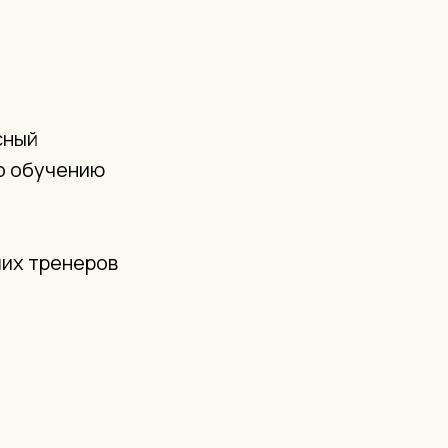
сный
по обучению
ших тренеров