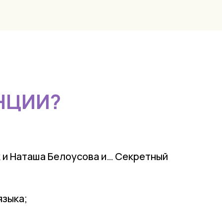
НЦИИ?
 и Наташа Белоусова и… Секретный
языка;