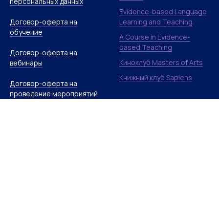
персональных данных
Evidence-based Language
Договор-оферта на
Learning and Teaching
обучение
A Course in Evidence-
based Teaching
Договор-оферта на
Киноклуб Masters of Arts
вебинары
Книжный клуб Sapiens
Договор-оферта на
проведение мероприятий
Условия рассрочек и
кредитов
Сведения об
образовательной
организации
POLINA KORDIK
МИНИ-КУРСЫ
SCHOOL OF
FREE | Универсальная
ENGLISH