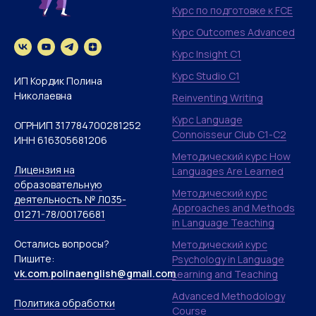
Курс по подготовке к FCE
Курс Outcomes Advanced
Курс Insight C1
Курс Studio C1
ИП Кордик Полина
Николаевна
Reinventing Writing
Курс Language
ОГРНИП 317784700281252
Connoisseur Club С1-C2
ИНН 616305681206
Методический курс How
Лицензия на
Languages Are Learned
образовательную
Методический курс
деятельность № Л035-
Approaches and Methods
01271-78/00176681
in Language Teaching
Остались вопросы?
Методический курс
Пишите:
Psychology in Language
vk.com.polinaenglish@gmail.com
Learning and Teaching
Advanced Methodology
Политика обработки
Course