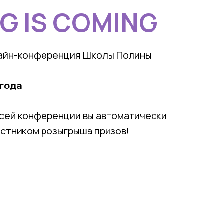
G IS COMING
айн-конференция Школы Полины
 года
исей конференции вы автоматически
астником розыгрыша призов!