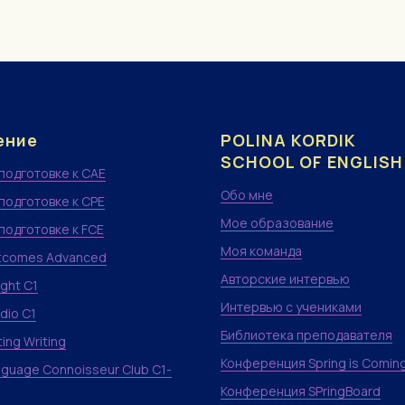
ение
POLINA KORDIK
SCHOOL OF ENGLISH
 подготовке к CAE
Обо мне
 подготовке к CPE
Мое образование
 подготовке к FCE
Моя команда
tcomes Advanced
Авторские интервью
ight C1
Интервью с учениками
dio C1
Библиотека преподавателя
ing Writing
Конференция Spring is Comin
nguage Connoisseur Club С1-
Конференция SPringBoard