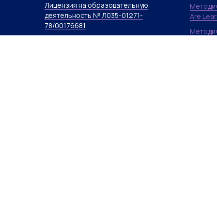
Лицензия на образовательную
Методич
деятельность № Л035-01271-
Are Lea
78/00176681
Методич
Methods
Остались вопросы? Пишите:
vk.com.polinaenglish@gmail.com
Методич
Languag
Политика обработки персональных
Advance
данных
Evidenc
Договор-оферта на обучение
and Tea
A Cours
Договор-оферта на вебинары
Киноклу
Договор-оферта на проведение
Книжный
мероприятий
Условия рассрочек и кредитов
Сведения об образовательной
организации