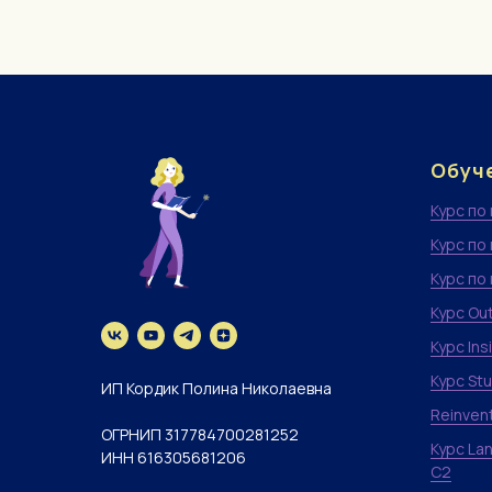
Обуч
Курс по
Курс по
Курс по
Курс Ou
Курс Ins
Курс Stu
ИП Кордик Полина Николаевна
Reinvent
ОГРНИП 317784700281252
Курс La
ИНН 616305681206
C2