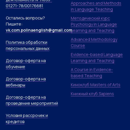
Approaches and Methods
01271-78/00176681
in Language Teaching
Остались вопросы?
Методический курс
Пишите:
Psychology in Language
vk.com.polinaenglish@gmail.com
Learning and Teaching
Advanced Methodology
Политика обработки
Course
персональных данных
Evidence-based Language
Договор-оферта на
Learning and Teaching
обучение
A Course in Evidence-
based Teaching
Договор-оферта на
Киноклуб Masters of Arts
вебинары
Книжный клуб Sapiens
Договор-оферта на
проведение мероприятий
Условия рассрочек и
кредитов