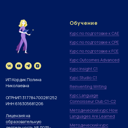
Обучение
Курс по подготовке к CAE
Курс по подготовке к CPE
Курс по подготовке к FCE
Курс Outcomes Advanced
Курс Insight C1
Курс Studio C1
ИП Кордик Полина
Николаевна
Reinventing Writing
Курс Language
ОГРНИП 317784700281252
Connoisseur Club С1-C2
ИНН 616305681206
Методический курс How
Лицензия на
Languages Are Learned
образовательную
Методический курс
деятельность № Л035-