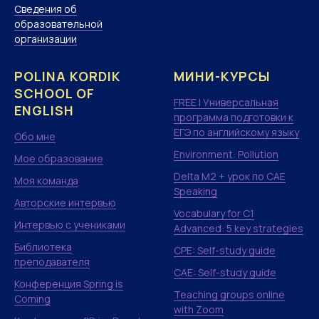
Сведения об
образовательной
организации
POLINA KORDIK
МИНИ-КУРСЫ
SCHOOL OF
FREE | Универсальная
ENGLISH
программа подготовки к
ЕГЭ по английскому языку
Обо мне
Environment: Pollution
Мое образование
Delta M2 + урок по CAE
Моя команда
Speaking
Авторские интервью
Vocabulary for C1
Интервью с учениками
Advanced: 5 key strategies
Библиотека
CPE: Self-study guide
преподавателя
CAE: Self-study guide
Конференция Spring is
Teaching groups online
Coming
with Zoom